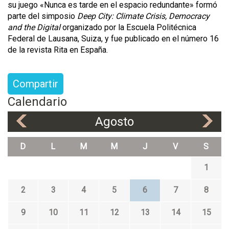
su juego «Nunca es tarde en el espacio redundante» formó
parte del simposio
Deep City: Climate Crisis, Democracy
and the Digital
organizado por la Escuela Politécnica
Federal de Lausana, Suiza, y fue publicado en el número 16
de la revista Rita en España.
Compartir
Calendario
Agosto
«
»
D
L
M
M
J
V
S
1
2
3
4
5
6
7
8
9
10
11
12
13
14
15