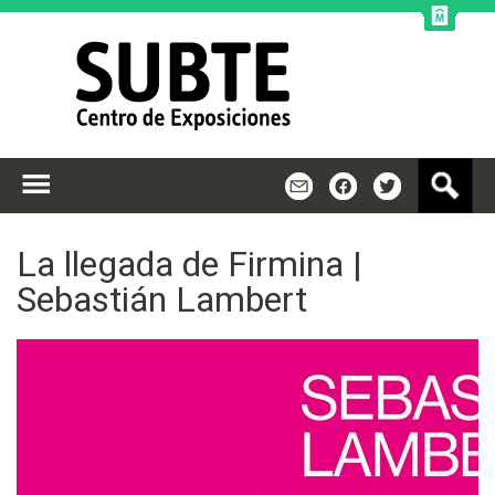
Jump to navigation
B
m
f
t
u
s
c
La llegada de Firmina |
a
Sebastián Lambert
r