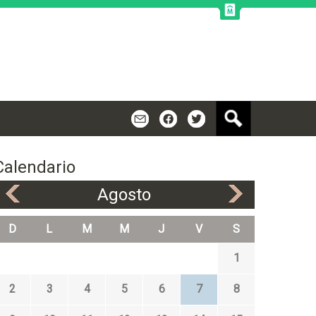
B
m
f
t
u
s
c
Calendario
a
r
Agosto
«
»
D
L
M
M
J
V
S
1
2
3
4
5
6
7
8