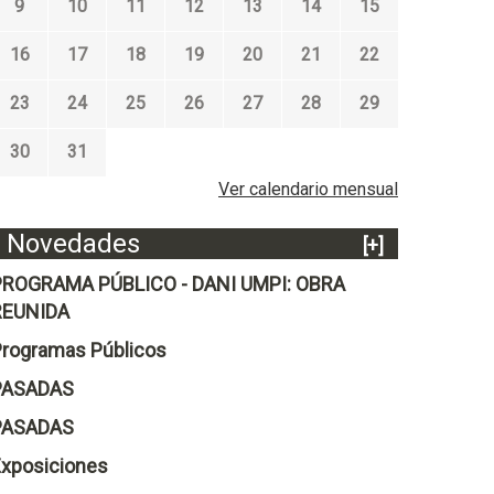
9
10
11
12
13
14
15
16
17
18
19
20
21
22
23
24
25
26
27
28
29
30
31
Ver calendario mensual
Novedades
[+]
PROGRAMA PÚBLICO - DANI UMPI: OBRA
REUNIDA
rogramas Públicos
PASADAS
PASADAS
xposiciones