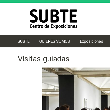
SUBTE
QUIÉNES SOMOS
Exposiciones
M
e
Visitas guiadas
n
ú
p
r
i
n
c
i