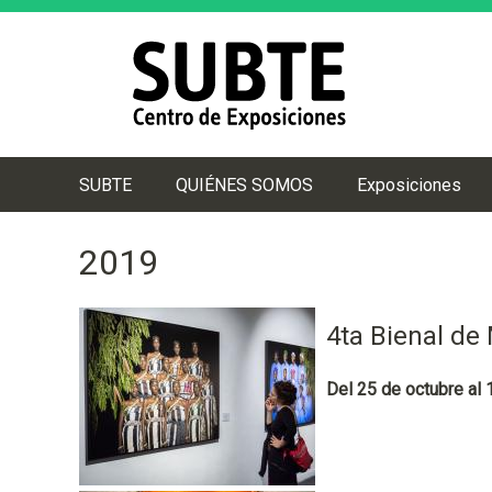
SUBTE
QUIÉNES SOMOS
Exposiciones
M
e
2019
n
ú
p
4ta Bienal de
r
i
Del 25 de octubre al
n
c
i