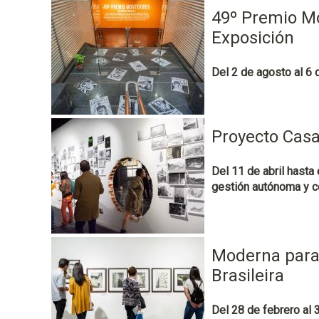
p
49º Premio Mo
a
Exposición
l
Del 2 de agosto al 6 
Proyecto Casa
Del 11 de abril hasta
gestión autónoma y col
Moderna para
Brasileira
Del 28 de febrero al