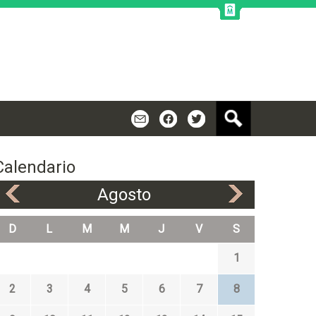
B
m
f
t
u
s
c
Calendario
a
r
Agosto
«
»
D
L
M
M
J
V
S
1
2
3
4
5
6
7
8