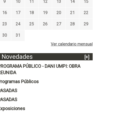
9
10
11
12
13
14
15
16
17
18
19
20
21
22
23
24
25
26
27
28
29
30
31
Ver calendario mensual
Novedades
[+]
PROGRAMA PÚBLICO - DANI UMPI: OBRA
REUNIDA
rogramas Públicos
PASADAS
PASADAS
xposiciones