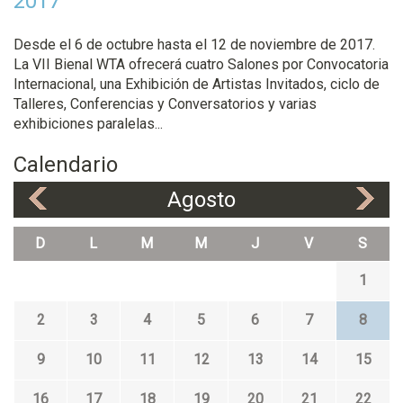
2017
Desde el 6 de octubre hasta el 12 de noviembre de 2017.
La VII Bienal WTA ofrecerá cuatro Salones por Convocatoria
Internacional, una Exhibición de Artistas Invitados, ciclo de
Talleres, Conferencias y Conversatorios y varias
exhibiciones paralelas...
Calendario
Agosto
«
»
D
L
M
M
J
V
S
1
2
3
4
5
6
7
8
9
10
11
12
13
14
15
16
17
18
19
20
21
22