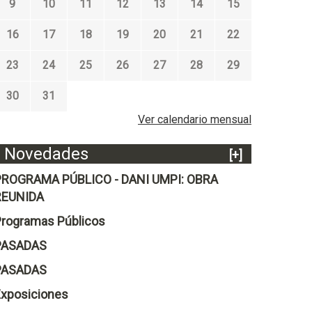
9
10
11
12
13
14
15
16
17
18
19
20
21
22
23
24
25
26
27
28
29
30
31
Ver calendario mensual
Novedades
[+]
PROGRAMA PÚBLICO - DANI UMPI: OBRA
REUNIDA
rogramas Públicos
PASADAS
PASADAS
xposiciones