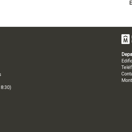
E
Depa
Edifi
Telé
Cont
s
Mont
18:30)