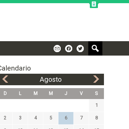
B
m
f
t
u
s
c
Calendario
a
r
Agosto
«
»
D
L
M
M
J
V
S
1
2
3
4
5
6
7
8