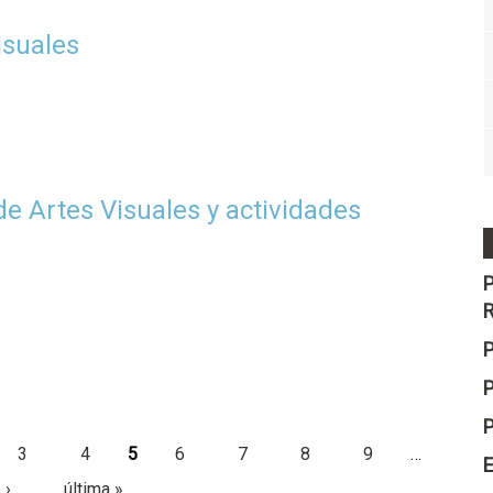
isuales
e Artes Visuales y actividades
P
3
4
5
6
7
8
9
…
E
 ›
última »