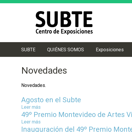
SUBTE
QUIÉNES SOMOS
Exposiciones
M
e
Novedades
n
ú
Novedades.
p
r
Agosto en el Subte
i
Leer más
s
n
49º Premio Montevideo de Artes V
o
c
b
Leer más
s
r
i
Inauguración del 49º Premio Monte
o