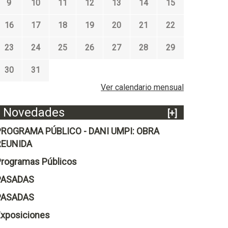
9
10
11
12
13
14
15
16
17
18
19
20
21
22
23
24
25
26
27
28
29
30
31
Ver calendario mensual
Novedades
[+]
PROGRAMA PÚBLICO - DANI UMPI: OBRA
REUNIDA
rogramas Públicos
PASADAS
PASADAS
xposiciones