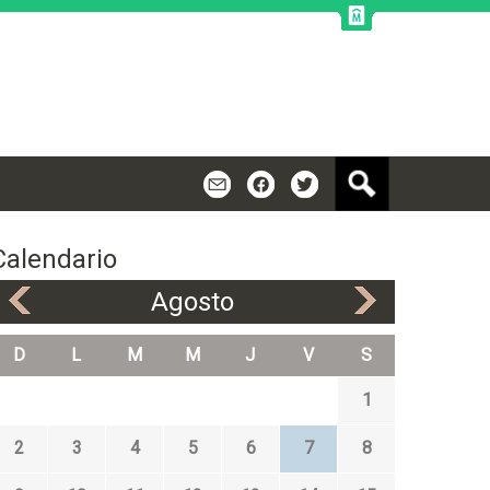
B
m
f
t
u
s
c
Calendario
a
r
Agosto
«
»
D
L
M
M
J
V
S
1
2
3
4
5
6
7
8