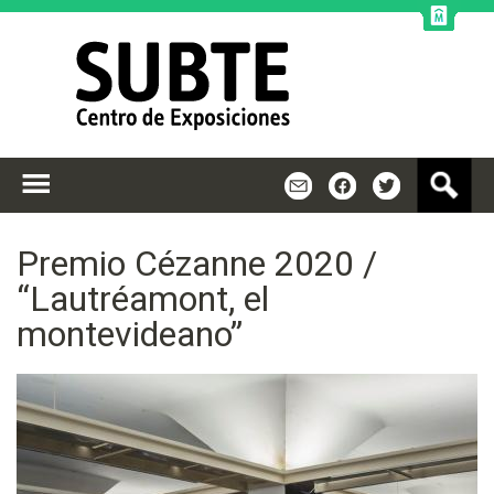
Jump to navigation
B
m
f
t
u
s
c
Premio Cézanne 2020 /
a
“Lautréamont, el
r
montevideano”