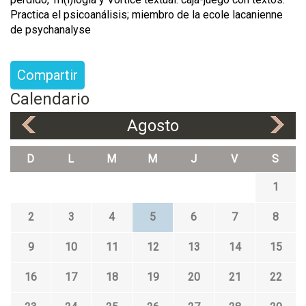
Practica el psicoanálisis; miembro de la ecole lacanienne
de psychanalyse
Compartir
Calendario
Agosto
«
»
D
L
M
M
J
V
S
1
2
3
4
5
6
7
8
9
10
11
12
13
14
15
16
17
18
19
20
21
22