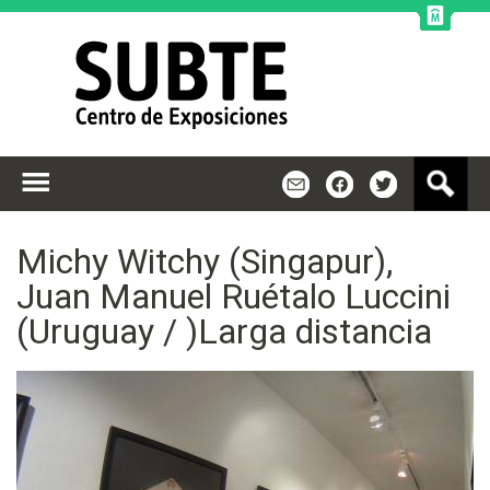
Jump to navigation
B
m
f
t
u
s
c
Michy Witchy (Singapur),
a
Juan Manuel Ruétalo Luccini
r
(Uruguay / )Larga distancia