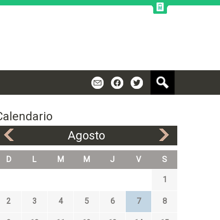
B
m
f
t
u
s
c
Calendario
a
r
Agosto
«
»
D
L
M
M
J
V
S
1
2
3
4
5
6
7
8