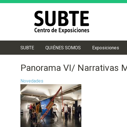
SUBTE
QUIÉNES SOMOS
Exposiciones
M
e
Panorama VI/ Narrativas M
n
ú
Novedades
p
r
i
n
c
i