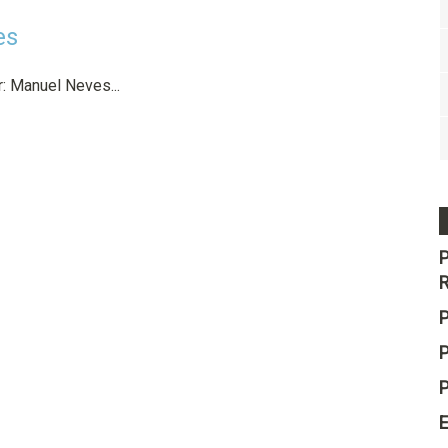
es
: Manuel Neves...
P
E