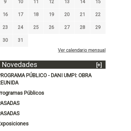
9
10
11
12
13
14
15
16
17
18
19
20
21
22
23
24
25
26
27
28
29
30
31
Ver calendario mensual
Novedades
[+]
PROGRAMA PÚBLICO - DANI UMPI: OBRA
REUNIDA
rogramas Públicos
PASADAS
PASADAS
xposiciones