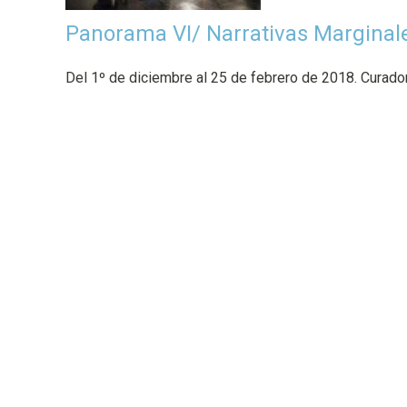
p
Panorama VI/ Narrativas Marginal
a
l
Del 1º de diciembre al 25 de febrero de 2018. Curador